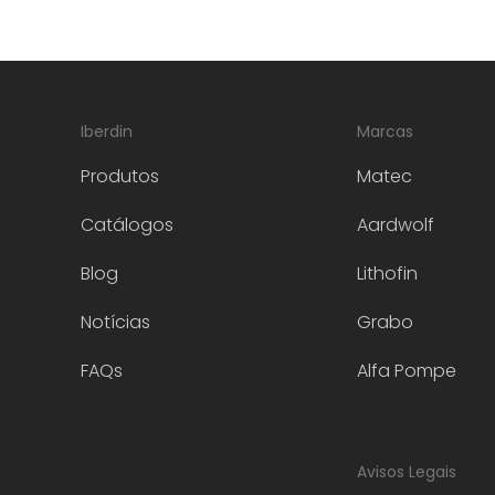
s
n
Iberdin
Marcas
Produtos
Matec
t
Catálogos
Aardwolf
Blog
Lithofin
Notícias
Grabo
FAQs
Alfa Pompe
Avisos Legais