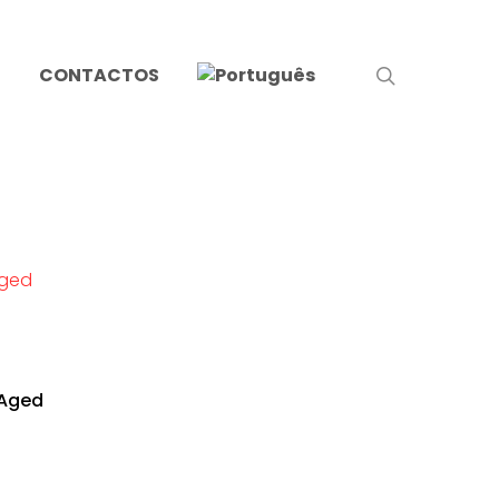
search
S
CONTACTOS
 Aged