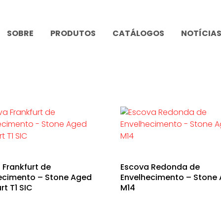
SOBRE
PRODUTOS
CATÁLOGOS
NOTÍCIA
 Frankfurt de
Escova Redonda de
t
ecimento – Stone Aged
Envelhecimento – Stone
rt T1 SIC
M14
e
s.