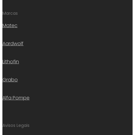
Marcas
Matec
Aardwolf
Lithofin
Grabo
Alfa Pompe
Avisos Legais