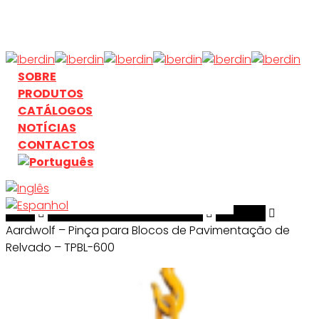
Skip
to
main
content
search
Menu
SOBRE
PRODUTOS
CATÁLOGOS
NOTÍCIAS
CONTACTOS
Início
search
Manuseamento & Elevação
Aardwolf
Aardwolf – Pinça para Blocos de Pavimentação de
Relvado – TPBL-600