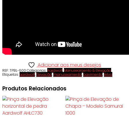
Adicionar aos meus desejos
REF:
TPBL-600
Categorias:
Aardwolf
,
Manuseamento & Elevação
Etiquetas:
aardwolf
,
Elevação
,
manuseamento
,
pavimento
,
relva
Produtos Relacionados