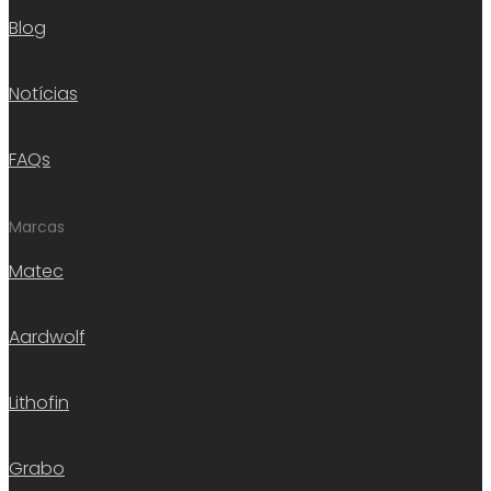
Blog
Notícias
FAQs
Marcas
Matec
Aardwolf
Lithofin
Grabo