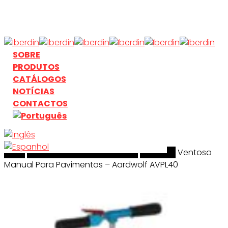
Skip
to
main
content
search
Menu
SOBRE
PRODUTOS
CATÁLOGOS
NOTÍCIAS
CONTACTOS
Início
search
Manuseamento & Elevação
Aardwolf
Ventosa
Manual Para Pavimentos – Aardwolf AVPL40