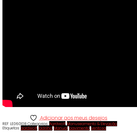
Adicionar aos meus desejos
REF:
LE060108
Categorias:
Aardwolf
,
Manuseamento & Elevação
Etiquetas:
aardwolf
,
ladrilho
,
Manual
,
pavimento
,
ventosa