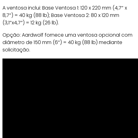
A ventosa inclui: Base Ventosa 1: 120 x 220 mm (4,7″ x
8,7″) = 40 kg (88 lb); Base Ventosa 2: 80 x 120 mm
(3,1″x4,7″) = 12 kg (26 lb).
Opção: Aardwolf fornece uma ventosa opcional com
diâmetro de 150 mm (6″) = 40 kg (88 lb) mediante
solicitação.