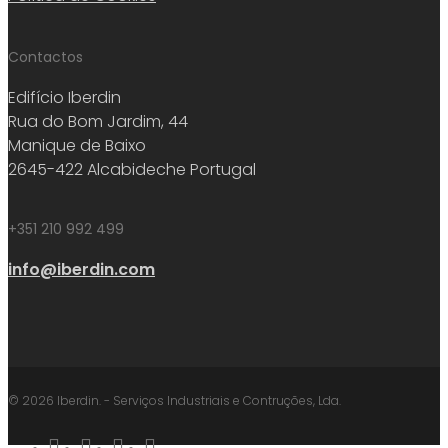
Contactos
Edifício Iberdin
Rua do Bom Jardim, 44
Manique de Baixo
2645-422 Alcabideche Portugal
+351 210 992 499
info@iberdin.com
© 2026 Iberdin. - Serviços Industriais e Contruções, Lda.
facebook
linkedin
youtube
instagram