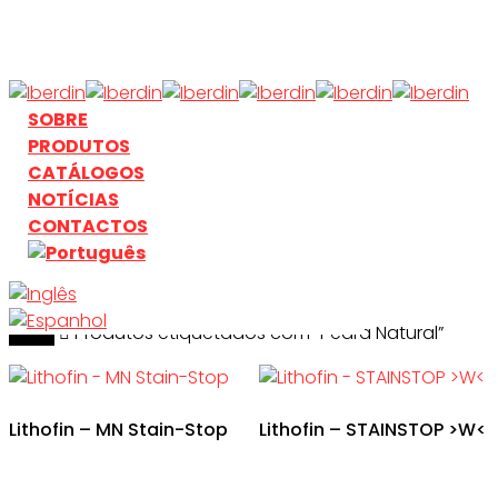
Skip
to
main
content
search
Menu
SOBRE
PRODUTOS
CATÁLOGOS
NOTÍCIAS
CONTACTOS
Início
search
Produtos etiquetados com “Pedra Natural”
Lithofin – MN Stain-Stop
Lithofin – STAINSTOP >W<