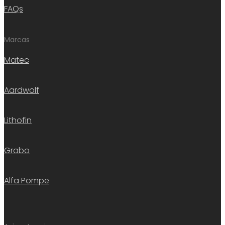
FAQs
Marcas
Matec
Aardwolf
Lithofin
Grabo
Alfa Pompe