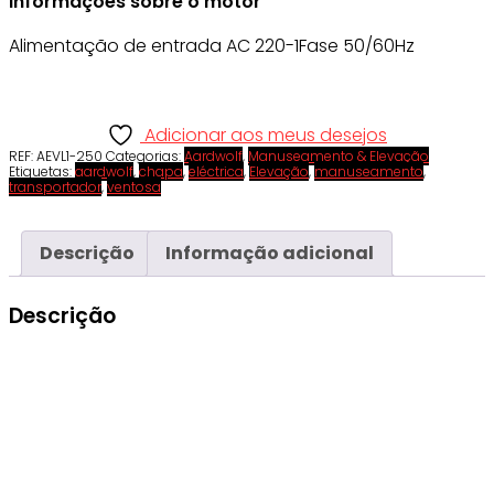
Informações sobre o motor
Alimentação de entrada AC 220-1Fase 50/60Hz
Adicionar aos meus desejos
REF:
AEVL1-250
Categorias:
Aardwolf
,
Manuseamento & Elevação
Etiquetas:
aardwolf
,
chapa
,
eléctrica
,
Elevação
,
manuseamento
,
transportador
,
ventosa
Descrição
Informação adicional
Descrição