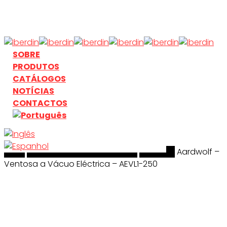
Skip
to
main
content
search
Menu
SOBRE
PRODUTOS
CATÁLOGOS
NOTÍCIAS
CONTACTOS
Início
search
Manuseamento & Elevação
Aardwolf
Aardwolf –
Ventosa a Vácuo Eléctrica – AEVL1-250