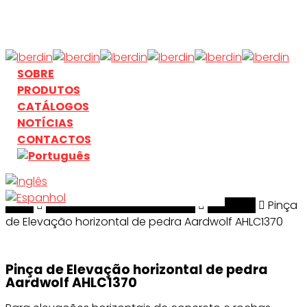
Skip
to
main
content
search
Menu
SOBRE
PRODUTOS
CATÁLOGOS
NOTÍCIAS
CONTACTOS
Início
search
Manuseamento & Elevação
Aardwolf
Pinça
de Elevação horizontal de pedra Aardwolf AHLC1370
Pinça de Elevação horizontal de pedra
Aardwolf AHLC1370