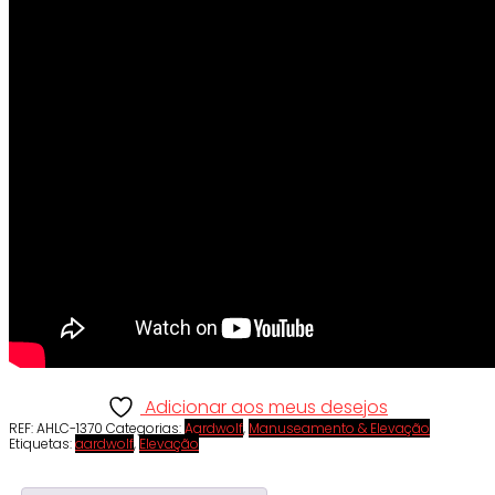
Adicionar aos meus desejos
REF:
AHLC-1370
Categorias:
Aardwolf
,
Manuseamento & Elevação
Etiquetas:
aardwolf
,
Elevação