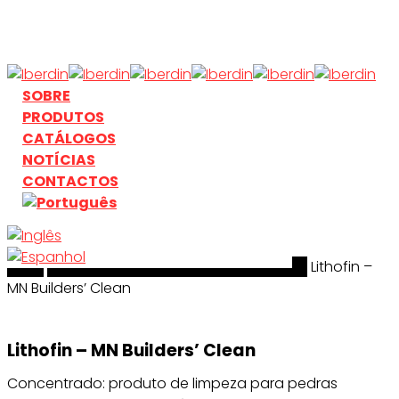
Skip
to
main
content
search
Menu
SOBRE
PRODUTOS
CATÁLOGOS
NOTÍCIAS
CONTACTOS
Início
search
Limpeza & Tratamento de Superficies
Lithofin –
MN Builders’ Clean
Lithofin – MN Builders’ Clean
Concentrado: produto de limpeza para pedras