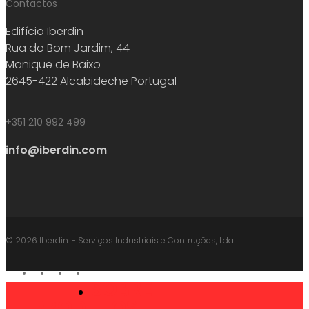
Contactos
Edifício Iberdin
Rua do Bom Jardim, 44
Manique de Baixo
2645-422 Alcabideche Portugal
+351 210 992 499
info@iberdin.com
© 2026 Iberdin. - Serviços Industriais e Contruções, Lda.
facebook
linkedin
youtube
instagram
SOBRE
Close
PRODUTOS
Menu