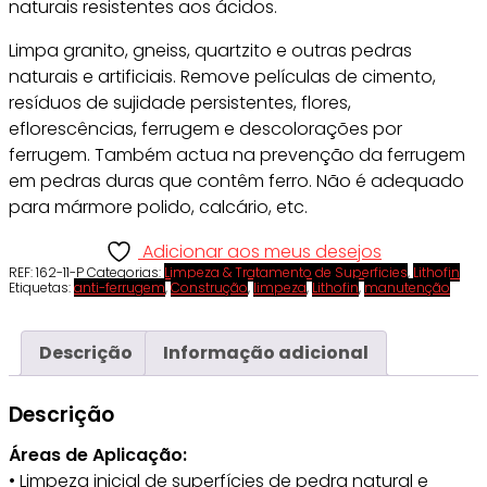
naturais resistentes aos ácidos.
Limpa granito, gneiss, quartzito e outras pedras
naturais e artificiais. Remove películas de cimento,
resíduos de sujidade persistentes, flores,
eflorescências, ferrugem e descolorações por
ferrugem. Também actua na prevenção da ferrugem
em pedras duras que contêm ferro. Não é adequado
para mármore polido, calcário, etc.
Adicionar aos meus desejos
REF:
162-11-P
Categorias:
Limpeza & Tratamento de Superficies
,
Lithofin
Etiquetas:
anti-ferrugem
,
Construção
,
limpeza
,
Lithofin
,
manutenção
Descrição
Informação adicional
Descrição
Áreas de Aplicação:
• Limpeza inicial de superfícies de pedra natural e