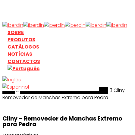
Skip
to
main
content
search
Menu
SOBRE
PRODUTOS
CATÁLOGOS
NOTÍCIAS
CONTACTOS
Início
search
Limpeza & Tratamento de Superficies
Cliny –
Removedor de Manchas Extremo para Pedra
Cliny – Removedor de Manchas Extremo
para Pedra