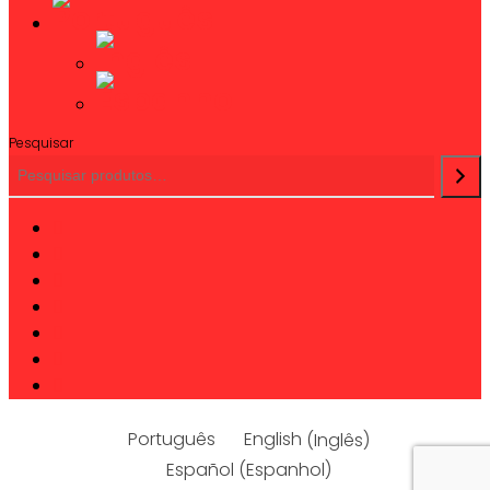
Pesquisar
twitter
facebook
linkedin
youtube
instagram
phone
email
Português
English
(
Inglês
)
Español
(
Espanhol
)