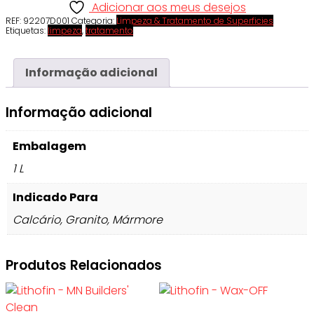
Adicionar aos meus desejos
REF:
92207D001
Categoria:
Limpeza & Tratamento de Superficies
Etiquetas:
limpeza
,
tratamento
Informação adicional
Informação adicional
Embalagem
1 L
Indicado Para
Calcário, Granito, Mármore
Produtos Relacionados