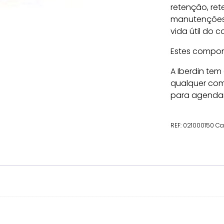
retenção, rete
manutenções 
vida útil do 
Estes compon
A Iberdin tem
qualquer com
para agenda
REF:
021000150
Ca