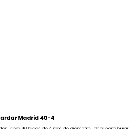
jardar Madrid 40-4
dar , com 40 bicos de 4 mm de diâmetro. Ideal para buja