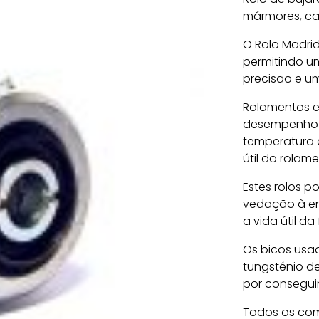
mármores, ca
O Rolo Madri
permitindo u
precisão e u
Rolamentos es
desempenho e
temperatura 
útil do rolam
Estes rolos p
vedação à ent
a vida útil da
Os bicos usad
tungsténio de
por conseguin
Todos os comp