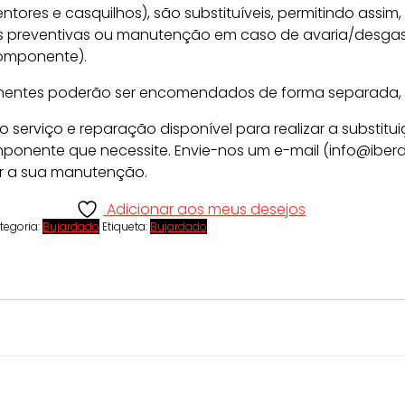
ntores e casquilhos), são substituíveis, permitindo assim, 
preventivas ou manutenção em caso de avaria/desgast
componente).
entes poderão ser encomendados de forma separada, e
 o serviço e reparação disponível para realizar a substitu
ponente que necessite. Envie-nos um e-mail (info@iber
r a sua manutenção.
Adicionar aos meus desejos
tegoria:
Bujardado
Etiqueta:
Bujardado