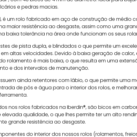
lcários e pedras macias.
d, é um rolo fabricado em aço de construção de médio 
ma maior resistência ao desgaste, assim como uma gran
ma baixa tolerância na área onde funcionam os seus rol
tes de pista dupla, e blindados o que permite um excel
m altas velocidades. Devido à baixa geração de calor, 
do rolamento é mais baixa, o que resulta em uma extens
ento e dos intervalos de manutenção.
ossuem ainda retentores com lábio, o que permite uma m
rada de pós e água para o interior dos rolos, e melhor
 ferramenta.
os nos rolos fabricados na Iberdin®, são bicos em carb
 elevada qualidade, o que lhes permite ter um alto rend
te grande resistência ao desgaste.
onentes do interior dos nossos rolos (rolamentos, freio