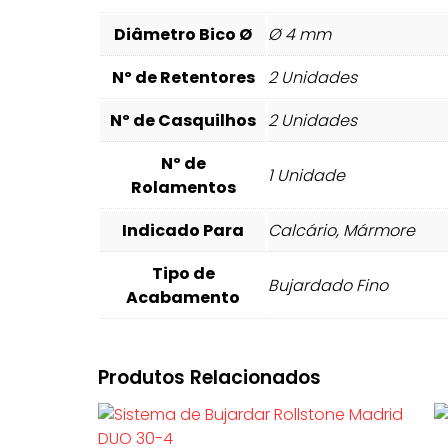
Diâmetro Bico Ø
Ø 4 mm
Nº de Retentores
2 Unidades
Nº de Casquilhos
2 Unidades
Nº de
1 Unidade
Rolamentos
Indicado Para
Calcário, Mármore
Tipo de
Bujardado Fino
Acabamento
Produtos Relacionados