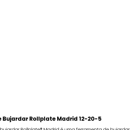
 Bujardar Rollplate Madrid 12-20-5
bujardar Rollplate® Madrid é uma ferramenta de bujardar