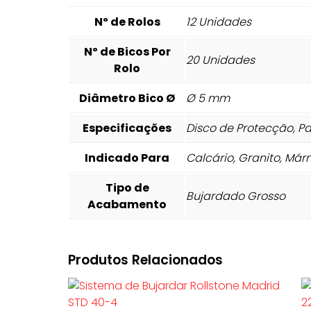
Nº de Rolos
12 Unidades
Nº de Bicos Por
20 Unidades
Rolo
Diâmetro Bico Ø
Ø 5 mm
Especificações
Disco de Protecção, P
Indicado Para
Calcário, Granito, Má
Tipo de
Bujardado Grosso
Acabamento
Produtos Relacionados