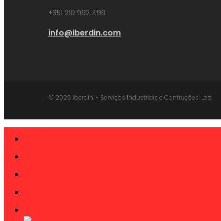
+351 210 992 499
info@iberdin.com
© 2026 Iberdin. - Serviços Industriais e Contruções, Lda.
SOBRE
Close
Menu
PRODUTOS
CATÁLOGOS
NOTÍCIAS
CONTACTOS