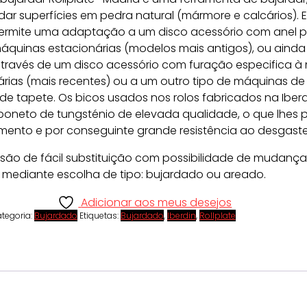
dar superfícies em pedra natural (mármore e calcários). 
ermite uma adaptação a um disco acessório com anel 
áquinas estacionárias (modelos mais antigos), ou ainda
ravés de um disco acessório com furação especifica à 
rias (mais recentes) ou a um outro tipo de máquinas de
e tapete. Os bicos usados nos rolos fabricados na Iberd
oneto de tungsténio de elevada qualidade, o que lhes p
mento e por conseguinte grande resistência ao desgaste
 são de fácil substituição com possibilidade de mudanç
ediante escolha de tipo: bujardado ou areado.
Adicionar aos meus desejos
tegoria:
Bujardado
Etiquetas:
Bujardado
,
Iberdin
,
Rollplate