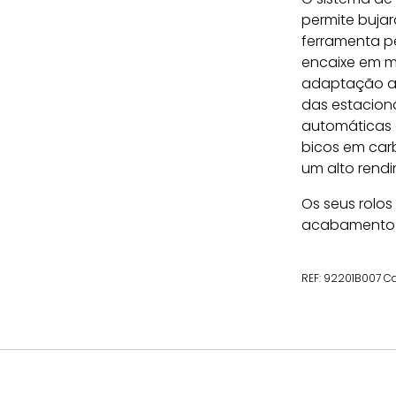
permite bujar
ferramenta p
encaixe em m
adaptação at
das estacioná
automáticas d
bicos em carb
um alto rendi
Os seus rolos
acabamento m
REF:
92201B007
Ca