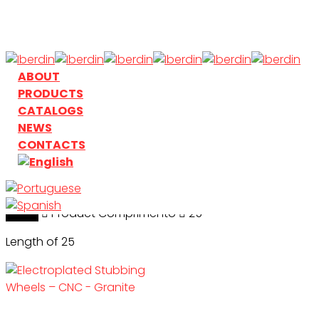
Skip
to
main
content
search
Menu
ABOUT
PRODUCTS
CATALOGS
NEWS
CONTACTS
Home
search
Product Comprimento
25
Length of 25