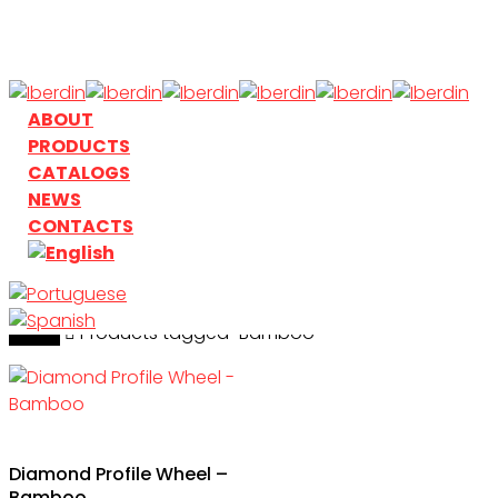
Skip
to
main
content
search
Menu
ABOUT
PRODUCTS
CATALOGS
NEWS
CONTACTS
Home
search
Products tagged “Bamboo”
Diamond Profile Wheel –
Bamboo