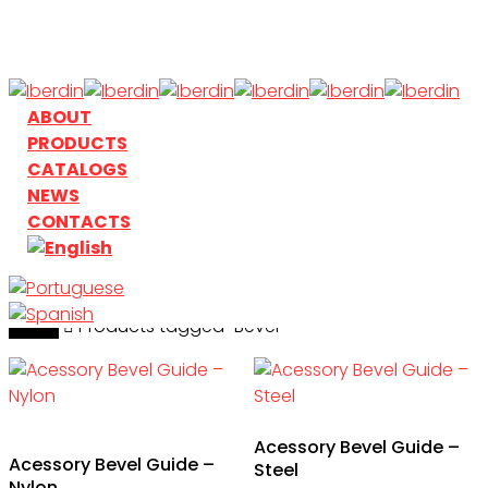
Skip
to
main
content
search
Menu
ABOUT
PRODUCTS
CATALOGS
NEWS
CONTACTS
Home
search
Products tagged “Bevel”
Acessory Bevel Guide –
Acessory Bevel Guide –
Steel
Nylon