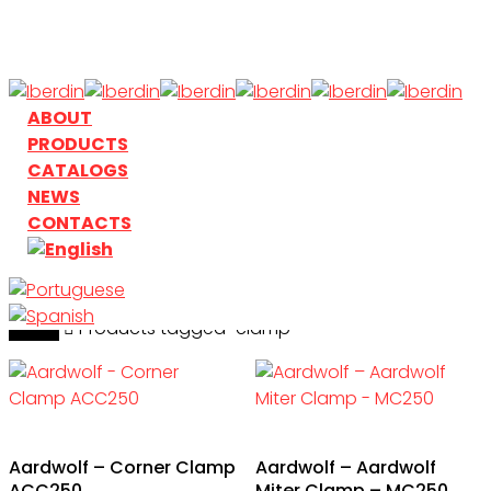
Skip
to
main
content
search
Menu
ABOUT
PRODUCTS
CATALOGS
NEWS
CONTACTS
Home
search
Products tagged “clamp”
Aardwolf – Corner Clamp
Aardwolf – Aardwolf
ACC250
Miter Clamp – MC250