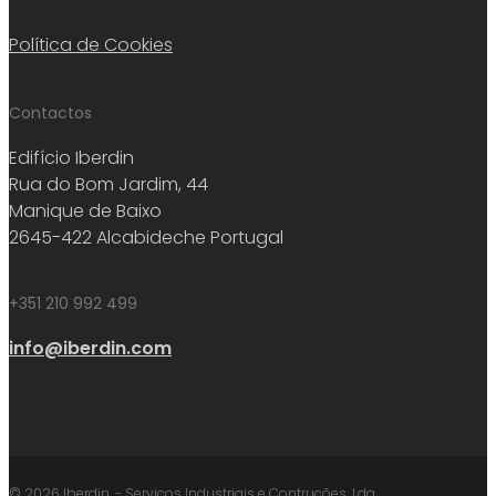
Política de Cookies
Contactos
Edifício Iberdin
Rua do Bom Jardim, 44
Manique de Baixo
2645-422 Alcabideche Portugal
+351 210 992 499
info@iberdin.com
© 2026 Iberdin. - Serviços Industriais e Contruções, Lda.