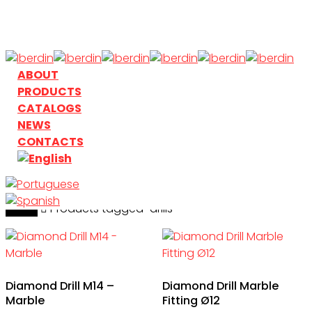
Skip
to
main
content
search
Menu
ABOUT
PRODUCTS
CATALOGS
NEWS
CONTACTS
Home
search
Products tagged “drills”
Diamond Drill M14 –
Diamond Drill Marble
Marble
Fitting Ø12