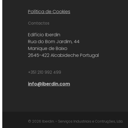
Política de Cookies
Contactos
Edifício Iberdin
Rua do Bom Jardim, 44
Manique de Baixo
2645-422 Alcabideche Portugal
+351 210 992 499
info@iberdin.com
© 2026 Iberdin. - Serviços Industriais e Contruções, Lda.