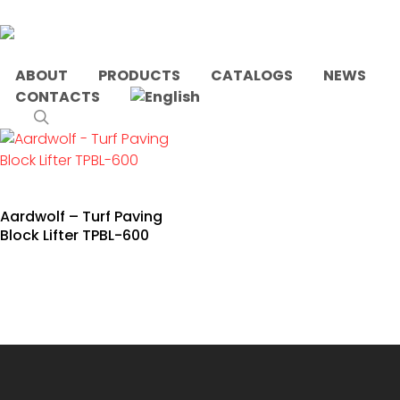
Skip
to
main
content
ABOUT
PRODUCTS
CATALOGS
NEWS
CONTACTS
Home
Products tagged “turf”
search
Aardwolf – Turf Paving
Block Lifter TPBL-600