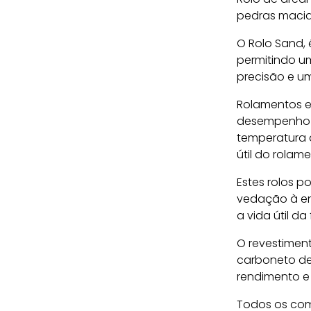
pedras macia
O Rolo Sand,
permitindo u
precisão e u
Rolamentos es
desempenho e
temperatura 
útil do rolam
Estes rolos p
vedação à ent
a vida útil da
O revestiment
carboneto de 
rendimento e
Todos os comp