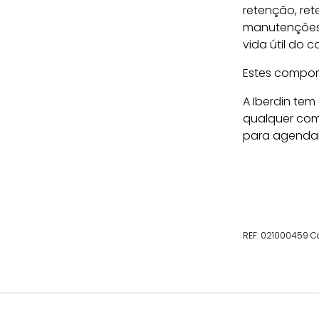
retenção, rete
manutenções 
vida útil do 
Estes compon
A Iberdin tem
qualquer com
para agenda
REF:
021000459
C