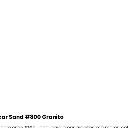
ear Sand #800 Granito
 com grão #800. Ideal para arear granitos, mármores, cal