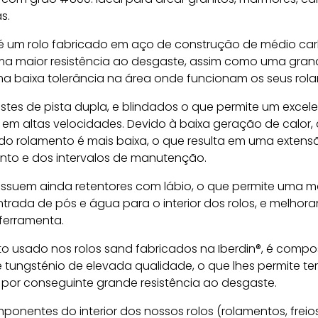
s.
 é um rolo fabricado em aço de construção de médio ca
ma maior resistência ao desgaste, assim como uma gran
ma baixa tolerância na área onde funcionam os seus rol
tes de pista dupla, e blindados o que permite um excel
m altas velocidades. Devido à baixa geração de calor, 
do rolamento é mais baixa, o que resulta em uma extens
ento e dos intervalos de manutenção.
ossuem ainda retentores com lábio, o que permite uma m
rada de pós e água para o interior dos rolos, e melhor
 ferramenta.
o usado nos rolos sand fabricados na Iberdin®, é compo
tungsténio de elevada qualidade, o que lhes permite ter
 por conseguinte grande resistência ao desgaste.
onentes do interior dos nossos rolos (rolamentos, freio