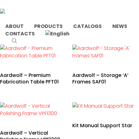
Skip
to
main
content
ABOUT
PRODUCTS
CATALOGS
NEWS
CONTACTS
Home
Products tagged “Supports”
search
Aardwolf – Premium
Aardwolf – Storage ‘A’
Fabrication Table PFT01
Frames SAF01
Kit Manual Support Star
Aardwolf – Vertical