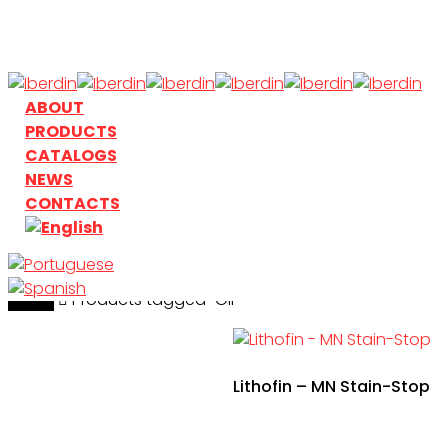
Skip
to
main
content
search
Menu
ABOUT
PRODUCTS
CATALOGS
NEWS
CONTACTS
Home
search
Products tagged “Oil”
Lithofin – MN Stain-Stop