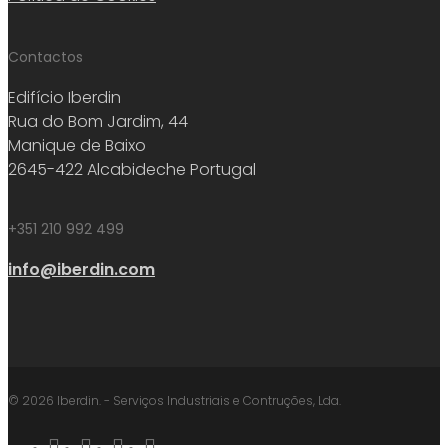
Contactos
Edifício Iberdin
Rua do Bom Jardim, 44
Manique de Baixo
2645-422 Alcabideche Portugal
+351 210 992 499
info@iberdin.com
© 2026 Iberdin. - Serviços Industriais e Contruções, Lda.
facebook
linkedin
youtube
instagram